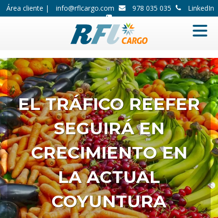
Área cliente |
info@rflcargo.com
978 035 035
LinkedIn
EL TRÁFICO REEFER
SEGUIRÁ EN
CRECIMIENTO EN
LA ACTUAL
COYUNTURA